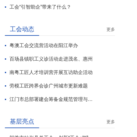
工会“引智助企”带来了什么？
工会动态
更多
粤澳工会交流营活动在阳江举办
百场县镇职工义诊活动走进茂名、惠州
南粤工匠人才培训营开展互访助企活动
劳模工匠跨界会诊广州城市更新难题
江门市总部署建会筹备金规范管理与基层工会组建攻坚行动
基层亮点
更多