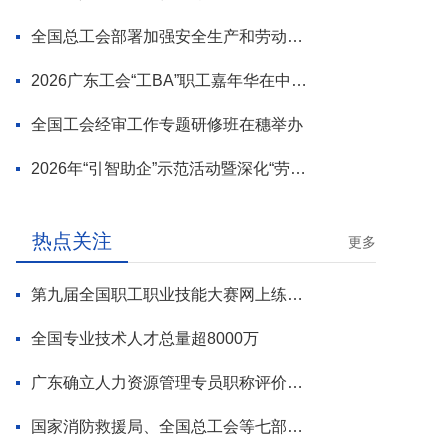
全国总工会部署加强安全生产和劳动保护工作
2026广东工会“工BA”职工嘉年华在中山举行
全国工会经审工作专题研修班在穗举办
2026年“引智助企”示范活动暨深化“劳模工匠进万企”专项行动启动
热点关注
更多
第九届全国职工职业技能大赛网上练兵正式启动
全国专业技术人才总量超8000万
广东确立人力资源管理专员职称评价标准
国家消防救援局、全国总工会等七部门联合部署 开展全民消防安全素质提升行动