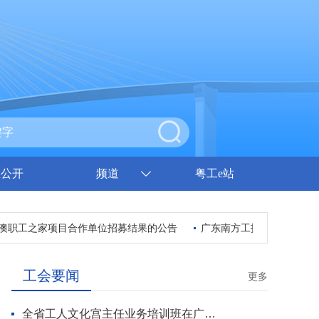
息公开
频道
粤工e站
职工之家项目合作单位招募结果的公告
广东南方工报传媒有限公司
工会要闻
更多
全省工人文化宫主任业务培训班在广州开班