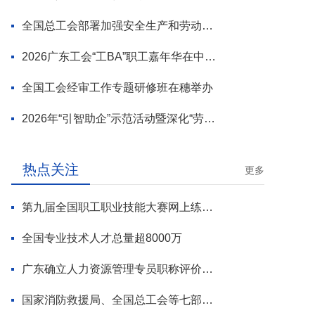
全国总工会部署加强安全生产和劳动保护工作
2026广东工会“工BA”职工嘉年华在中山举行
全国工会经审工作专题研修班在穗举办
2026年“引智助企”示范活动暨深化“劳模工匠进万企”专项行动启动
热点关注
更多
第九届全国职工职业技能大赛网上练兵正式启动
全国专业技术人才总量超8000万
广东确立人力资源管理专员职称评价标准
国家消防救援局、全国总工会等七部门联合部署 开展全民消防安全素质提升行动