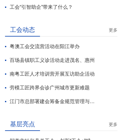
工会“引智助企”带来了什么？
工会动态
更多
粤澳工会交流营活动在阳江举办
百场县镇职工义诊活动走进茂名、惠州
南粤工匠人才培训营开展互访助企活动
劳模工匠跨界会诊广州城市更新难题
江门市总部署建会筹备金规范管理与基层工会组建攻坚行动
基层亮点
更多