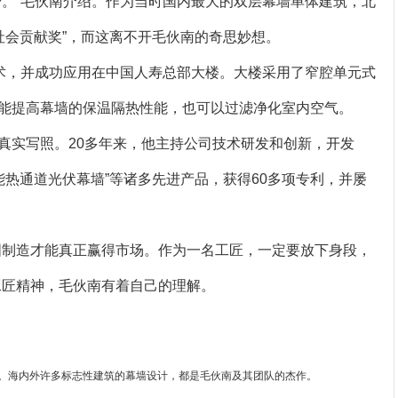
费。”毛伙南介绍。作为当时国内最大的双层幕墙单体建筑，北
类社会贡献奖”，而这离不开毛伙南的奇思妙想。
技术，并成功应用在中国人寿总部大楼。大楼采用了窄腔单元式
能提高幕墙的保温隔热性能，也可以过滤净化室内空气。
真实写照。20多年来，他主持公司技术研发和创新，开发
智能热通道光伏幕墙”等诸多先进产品，获得60多项专利，并屡
国制造才能真正赢得市场。作为一名工匠，一定要放下身段，
工匠精神，毛伙南有着自己的理解。
目。海内外许多标志性建筑的幕墙设计，都是毛伙南及其团队的杰作。