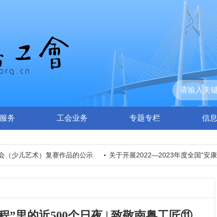
服务
工会业务
专题专栏
信
少儿艺术）复赛作品的公示
关于开展2022—2023年度全国“安康杯”
”里的近500个日夜 | 致敬南粤工匠⑪