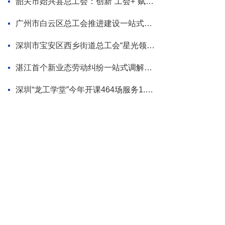
韶关市始兴县总工会：创新“工会+”赋能模式 为“百千万工程”蓄势添力
广州市白云区总工会推进建设一站式调解平台
深圳市宝安区西乡街道总工会“星光领航”品牌首场活动走进企业
湛江首个新业态劳动纠纷一站式调解平台揭牌
深圳“龙工学堂”今年开课464场服务1.2万职工