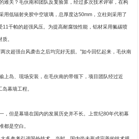
的难关？毛伙南和团队反复验算，经过多次技术评审，在构
采用低辐射夹胶中空玻璃，总厚度达50mm，立柱则采用了
受11千帕的超强风压。为提高耐腐蚀性能，铝材采用氟碳喷
材质。
竹’两次超强台风袭击之后均完好无损。”如今回忆起来，毛伙南
输上岛、现场安装，在毛伙南的带领下，项目团队经过近
工岛幕墙工程。
一，但是幕墙在国内的发展历史并不长。上世纪80年代初幕
准都是空白。
，大多参考引进国外技术。当时，国内尚未形成完善的技术规