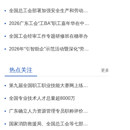
全国总工会部署加强安全生产和劳动保护工作
2026广东工会“工BA”职工嘉年华在中山举行
全国工会经审工作专题研修班在穗举办
2026年“引智助企”示范活动暨深化“劳模工匠进万企”专项行动启动
热点关注
更多
第九届全国职工职业技能大赛网上练兵正式启动
全国专业技术人才总量超8000万
广东确立人力资源管理专员职称评价标准
国家消防救援局、全国总工会等七部门联合部署 开展全民消防安全素质提升行动