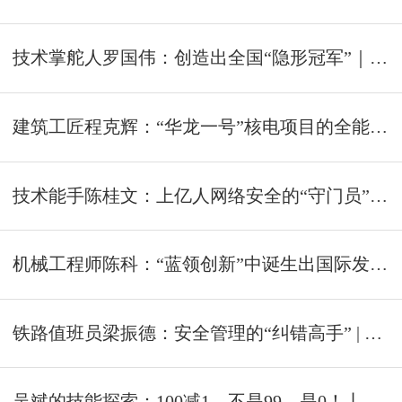
技术掌舵人罗国伟：创造出全国“隐形冠军”｜致敬南粤工匠⑨
建筑工匠程克辉：“华龙一号”核电项目的全能焊工｜致敬南粤工匠⑧
技术能手陈桂文：上亿人网络安全的“守门员”｜致敬南粤工匠⑦
机械工程师陈科：“蓝领创新”中诞生出国际发明奖 | 致敬南粤工匠⑥
铁路值班员梁振德：安全管理的“纠错高手” | 致敬南粤工匠⑤
吴斌的技能探索：100减1，不是99，是0！丨致敬南粤工匠④