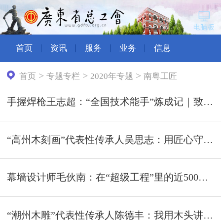
首页
资讯
服务
业务
信息
>
>
>
首页
专题专栏
2020年专题
南粤工匠
手握焊枪王志超：“全国技术能手”炼成记｜致敬南粤工匠 ⑬
“高州木刻画”代表性传承人吴思志：用匠心守护非遗传承 | 致敬南粤工匠⑫
幕墙设计师毛伙南：在“超级工程”里的近500个日夜 | 致敬南粤工匠⑪
“潮州木雕”代表性传承人陈德丰：我用木头讲故事 | 致敬南粤工匠⑩