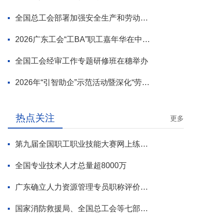
全国总工会部署加强安全生产和劳动保护工作
2026广东工会“工BA”职工嘉年华在中山举行
全国工会经审工作专题研修班在穗举办
2026年“引智助企”示范活动暨深化“劳模工匠进万企”专项行动启动
热点关注
更多
第九届全国职工职业技能大赛网上练兵正式启动
全国专业技术人才总量超8000万
广东确立人力资源管理专员职称评价标准
国家消防救援局、全国总工会等七部门联合部署 开展全民消防安全素质提升行动