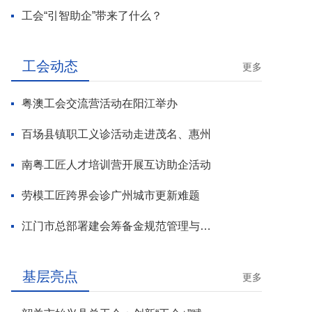
工会“引智助企”带来了什么？
工会动态
更多
粤澳工会交流营活动在阳江举办
百场县镇职工义诊活动走进茂名、惠州
南粤工匠人才培训营开展互访助企活动
劳模工匠跨界会诊广州城市更新难题
江门市总部署建会筹备金规范管理与基层工会组建攻坚行动
基层亮点
更多