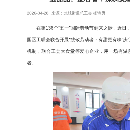
2026-04-28
来源：龙城街道总工会 杨诗勇
在第136个“五一”国际劳动节到来之际，近日
园区工联会联合
开展“致敬劳动者・有甜更有味”庆
机制，联合工会大食堂等爱心企业，用一场有温
者。