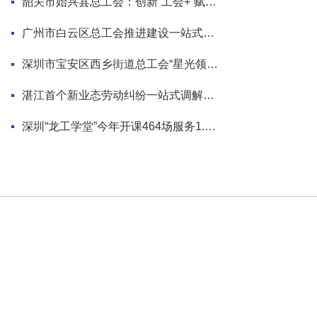
韶关市始兴县总工会：创新“工会+”赋能模式 为“百千万工程”蓄势添力
广州市白云区总工会推进建设一站式调解平台
深圳市宝安区西乡街道总工会“星光领航”品牌首场活动走进企业
湛江首个新业态劳动纠纷一站式调解平台揭牌
深圳“龙工学堂”今年开课464场服务1.2万职工