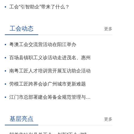
工会“引智助企”带来了什么？
工会动态
更多
粤澳工会交流营活动在阳江举办
百场县镇职工义诊活动走进茂名、惠州
南粤工匠人才培训营开展互访助企活动
劳模工匠跨界会诊广州城市更新难题
江门市总部署建会筹备金规范管理与基层工会组建攻坚行动
基层亮点
更多