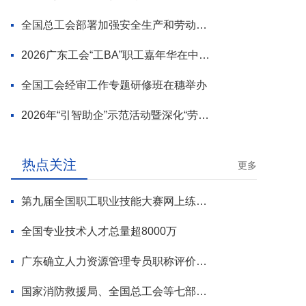
全国总工会部署加强安全生产和劳动保护工作
2026广东工会“工BA”职工嘉年华在中山举行
全国工会经审工作专题研修班在穗举办
2026年“引智助企”示范活动暨深化“劳模工匠进万企”专项行动启动
热点关注
更多
第九届全国职工职业技能大赛网上练兵正式启动
全国专业技术人才总量超8000万
广东确立人力资源管理专员职称评价标准
国家消防救援局、全国总工会等七部门联合部署 开展全民消防安全素质提升行动