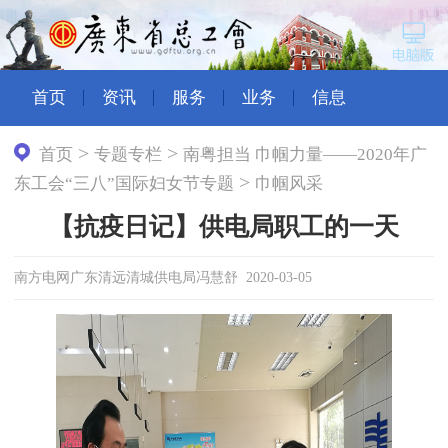
首页
资讯
服务
业务
信息
>
>
首页
专题专栏
南粤担当 巾帼力量——2020年广
>
东工会“三八”国际妇女节专题
巾帼风采
【抗疫日记】供电局职工的一天
南方电网广东清远清城供电局冯慧舒 2020-03-05