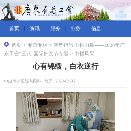
首页
资讯
服务
业务
信息
>
>
首页
专题专栏
南粤担当 巾帼力量——2020年广
>
东工会“三八”国际妇女节专题
巾帼风采
心有锦缎，白衣逆行
中山市中医院内四科：张丹 2020-03-05