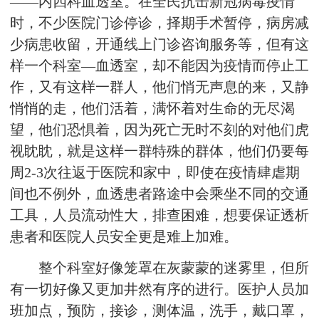
——内四科血透室。在全民抗击新冠病毒疫情
时，不少医院门诊停诊，择期手术暂停，病房减
少病患收留，开通线上门诊咨询服务等，但有这
样一个科室—血透室，却不能因为疫情而停止工
作，又有这样一群人，他们悄无声息的来，又静
悄悄的走，他们活着，满怀着对生命的无尽渴
望，他们恐惧着，因为死亡无时不刻的对他们虎
视眈眈，就是这样一群特殊的群体，他们仍要每
周2-3次往返于医院和家中，即使在疫情肆虐期
间也不例外，血透患者路途中会乘坐不同的交通
工具，人员流动性大，排查困难，想要保证透析
患者和医院人员安全更是难上加难。
整个科室好像笼罩在灰蒙蒙的迷雾里，但所
有一切好像又更加井然有序的进行。医护人员加
班加点，预防，接诊，测体温，洗手，戴口罩，