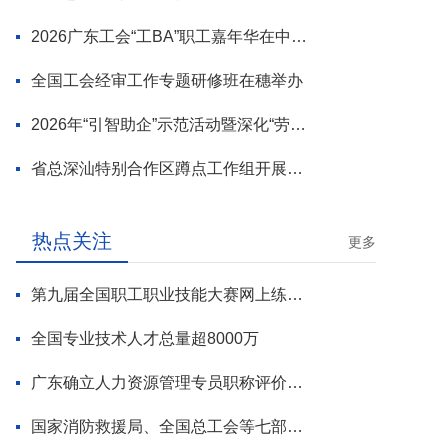
2026广东工会“工BA”职工嘉年华在中山举行
全国工会经审工作专题研修班在穗举办
2026年“引智助企”示范活动暨深化“劳模工匠进万企”专项行动启动
省总深汕特别合作区蹲点工作组开展首轮调研
热点关注
更多
第九届全国职工职业技能大赛网上练兵正式启动
全国专业技术人才总量超8000万
广东确立人力资源管理专员职称评价标准
国家消防救援局、全国总工会等七部门联合部署 开展全民消防安全素质提升行动