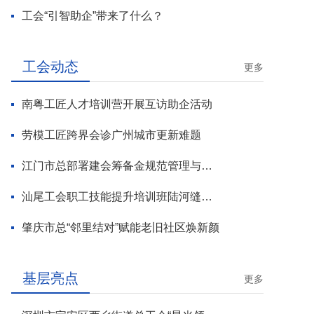
工会“引智助企”带来了什么？
工会动态
更多
南粤工匠人才培训营开展互访助企活动
劳模工匠跨界会诊广州城市更新难题
江门市总部署建会筹备金规范管理与基层工会组建攻坚行动
汕尾工会职工技能提升培训班陆河缝纫工专场开班
肇庆市总“邻里结对”赋能老旧社区焕新颜
基层亮点
更多