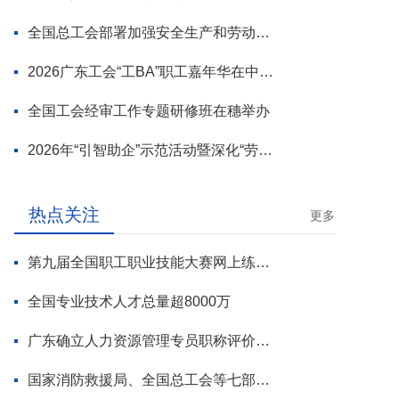
全国总工会部署加强安全生产和劳动保护工作
2026广东工会“工BA”职工嘉年华在中山举行
全国工会经审工作专题研修班在穗举办
2026年“引智助企”示范活动暨深化“劳模工匠进万企”专项行动启动
热点关注
更多
第九届全国职工职业技能大赛网上练兵正式启动
全国专业技术人才总量超8000万
广东确立人力资源管理专员职称评价标准
国家消防救援局、全国总工会等七部门联合部署 开展全民消防安全素质提升行动