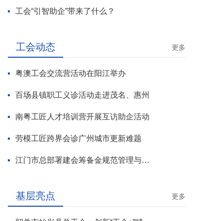
工会“引智助企”带来了什么？
工会动态
更多
粤澳工会交流营活动在阳江举办
百场县镇职工义诊活动走进茂名、惠州
南粤工匠人才培训营开展互访助企活动
劳模工匠跨界会诊广州城市更新难题
江门市总部署建会筹备金规范管理与基层工会组建攻坚行动
基层亮点
更多