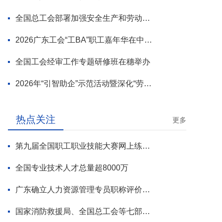
全国总工会部署加强安全生产和劳动保护工作
2026广东工会“工BA”职工嘉年华在中山举行
全国工会经审工作专题研修班在穗举办
2026年“引智助企”示范活动暨深化“劳模工匠进万企”专项行动启动
热点关注
更多
第九届全国职工职业技能大赛网上练兵正式启动
全国专业技术人才总量超8000万
广东确立人力资源管理专员职称评价标准
国家消防救援局、全国总工会等七部门联合部署 开展全民消防安全素质提升行动