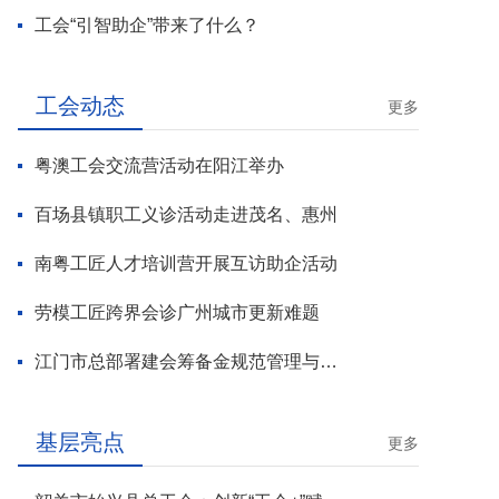
工会“引智助企”带来了什么？
工会动态
更多
粤澳工会交流营活动在阳江举办
百场县镇职工义诊活动走进茂名、惠州
南粤工匠人才培训营开展互访助企活动
劳模工匠跨界会诊广州城市更新难题
江门市总部署建会筹备金规范管理与基层工会组建攻坚行动
基层亮点
更多