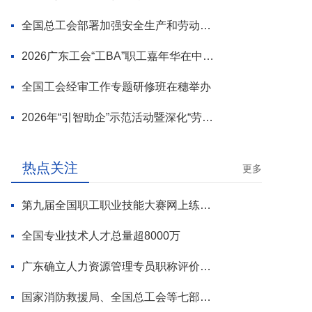
全国总工会部署加强安全生产和劳动保护工作
2026广东工会“工BA”职工嘉年华在中山举行
全国工会经审工作专题研修班在穗举办
2026年“引智助企”示范活动暨深化“劳模工匠进万企”专项行动启动
热点关注
更多
第九届全国职工职业技能大赛网上练兵正式启动
全国专业技术人才总量超8000万
广东确立人力资源管理专员职称评价标准
国家消防救援局、全国总工会等七部门联合部署 开展全民消防安全素质提升行动