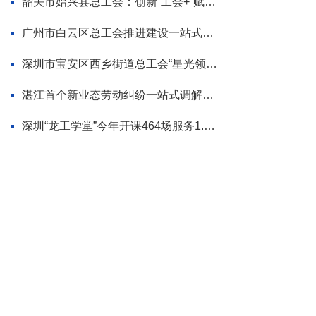
韶关市始兴县总工会：创新“工会+”赋能模式 为“百千万工程”蓄势添力
广州市白云区总工会推进建设一站式调解平台
深圳市宝安区西乡街道总工会“星光领航”品牌首场活动走进企业
湛江首个新业态劳动纠纷一站式调解平台揭牌
深圳“龙工学堂”今年开课464场服务1.2万职工